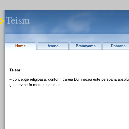
Teism
Home
Asana
Pranayama
Dharana
Teism
:
– concepție religioasă, conform căreia Dumnezeu este persoana absolută
și intervine în mersul lucrurilor.